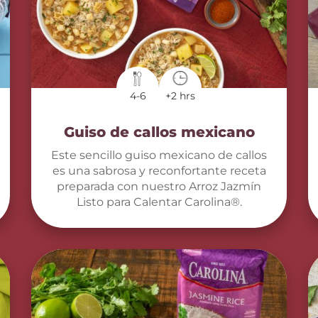
4-6
+2 hrs
Guiso de callos mexicano
Este sencillo guiso mexicano de callos
es una sabrosa y reconfortante receta
preparada con nuestro Arroz Jazmín
Listo para Calentar Carolina®.