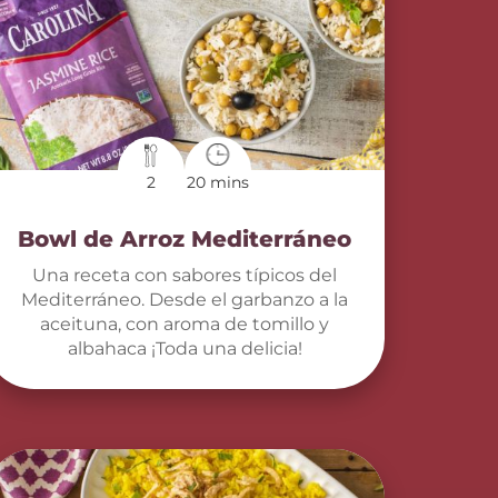
2
20 mins
Bowl de Arroz Mediterráneo
Una receta con sabores típicos del
Mediterráneo. Desde el garbanzo a la
aceituna, con aroma de tomillo y
albahaca ¡Toda una delicia!