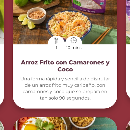
1
10 mins
Arroz Frito con Camarones y
Coco
Una forma rápida y sencilla de disfrutar
de un arroz frito muy caribeño, con
camarones y coco que se prepara en
tan solo 90 segundos.