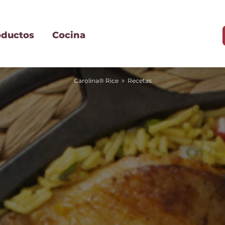
oductos
Cocina
»
Carolina® Rice
Recetas