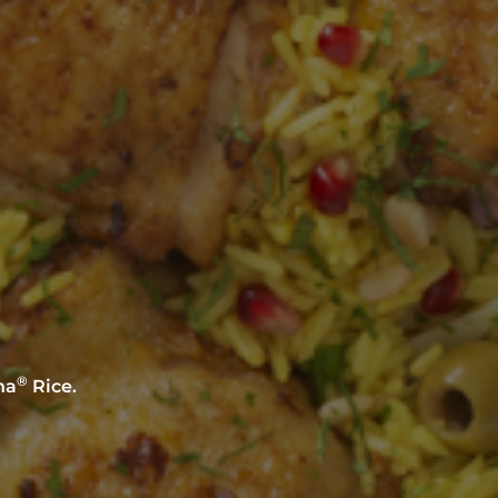
®
na
Rice.