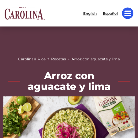
English
Español
»
»
Carolina® Rice
Recetas
Arroz con aguacate y lima
Arroz con
aguacate y lima