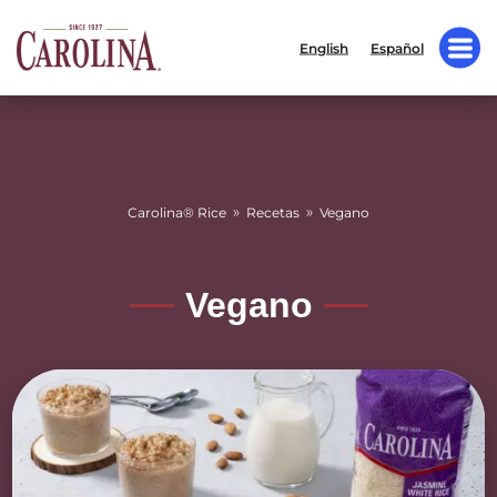
English
Español
»
»
Carolina® Rice
Recetas
Vegano
Vegano