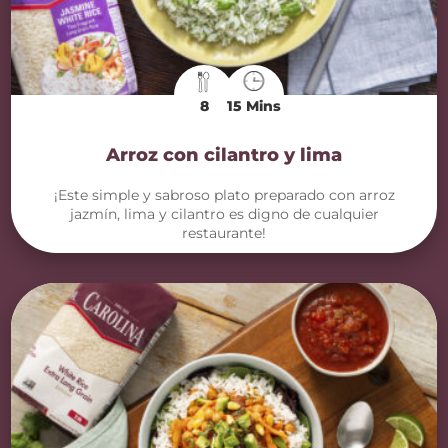
8
15 Mins
Arroz con cilantro y lima
¡Este simple y sabroso plato preparado con arroz
jazmín, lima y cilantro es digno de cualquier
restaurante!