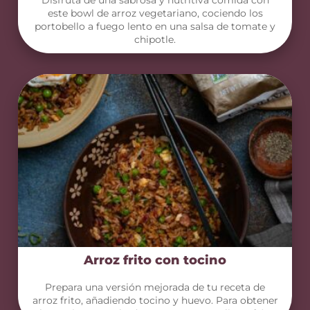
este bowl de arroz vegetariano, cociendo los
portobello a fuego lento en una salsa de tomate y
chipotle.
Arroz frito con tocino
Prepara una versión mejorada de tu receta de
arroz frito, añadiendo tocino y huevo. Para obtener