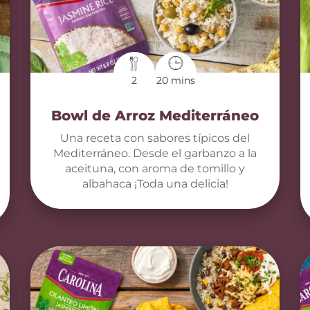
2
20 mins
Bowl de Arroz Mediterráneo
Una receta con sabores típicos del
Mediterráneo. Desde el garbanzo a la
aceituna, con aroma de tomillo y
albahaca ¡Toda una delicia!