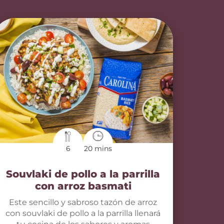
6
20 mins
Souvlaki de pollo a la parrilla
con arroz basmati
Este sencillo y sabroso tazón de arroz
con souvlaki de pollo a la parrilla llenará