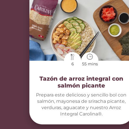
6
55 mins
Tazón de arroz integral con
salmón picante
Prepara este delicioso y sencillo bol con
salmón, mayonesa de sriracha picante,
verduras, aguacate y nuestro Arroz
Integral Carolina®.