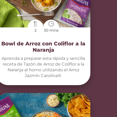
2
30 mins
Bowl de Arroz con Coliflor a la
Naranja
Aprenda a preparar esta rápida y sencilla
receta de Tazón de Arroz de Coliflor a la
Naranja al horno utilizando el Arroz
Jazmín Carolina®.