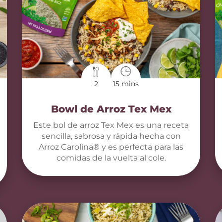
2
15 mins
Bowl de Arroz Tex Mex
Este bol de arroz Tex Mex es una receta
sencilla, sabrosa y rápida hecha con
Arroz Carolina® y es perfecta para las
comidas de la vuelta al cole.