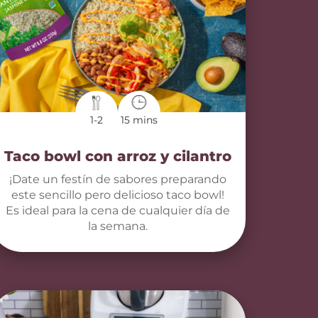
1-2
15 mins
Taco bowl con arroz y cilantro
¡Date un festín de sabores preparando
este sencillo pero delicioso taco bowl!
Es ideal para la cena de cualquier día de
la semana.