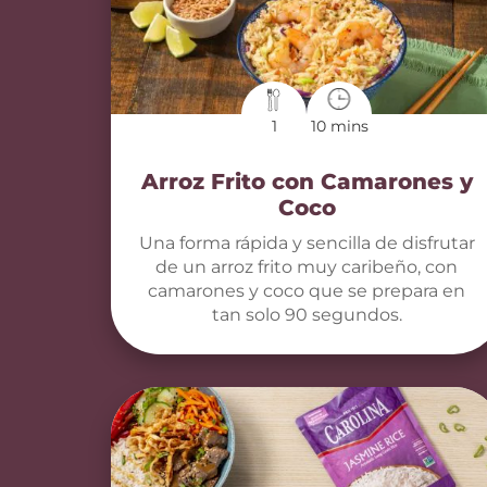
1
10 mins
Arroz Frito con Camarones y
Coco
Una forma rápida y sencilla de disfrutar
de un arroz frito muy caribeño, con
camarones y coco que se prepara en
tan solo 90 segundos.