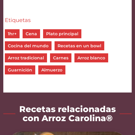
Etiquetas
1hr+
Cena
Plato principal
Cocina del mundo
Recetas en un bowl
Arroz tradicional
Carnes
Arroz blanco
Guarnición
Almuerzo
Recetas relacionadas
con Arroz Carolina®