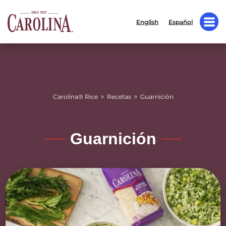
English
Español
»
»
Carolina® Rice
Recetas
Guarnición
Guarnición