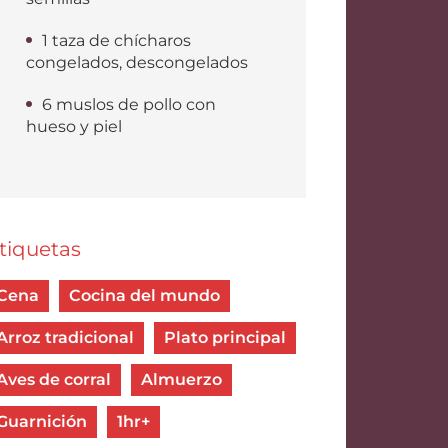
1 taza de chícharos
congelados, descongelados
6 muslos de pollo con
hueso y piel
tiquetas
Cena
Cocina del mundo
Arroz tradicional
Plato principal
Aves de corral
Almuerzo
Guarnición
1hr+