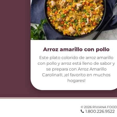
Arroz amarillo con pollo
Este plato colorido de arroz amarillo
con pollo y arroz está lleno de sabor y
se prepara con Arroz Amarillo
Carolina®, ¡el favorito en muchos
hogares!
© 2026 RIVIANA FOOD
1.800.226.9522