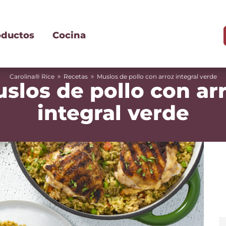
oductos
Cocina
»
»
Carolina® Rice
Recetas
Muslos de pollo con arroz integral verde
slos de pollo con ar
integral verde