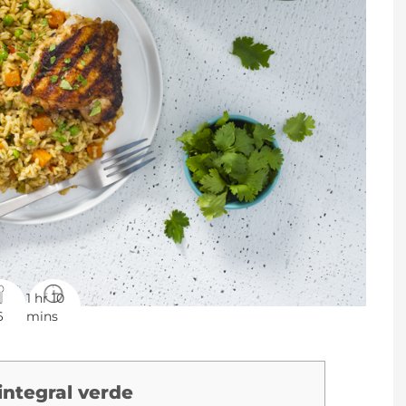
1 hr 10
6
mins
integral verde