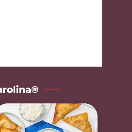
arolina®