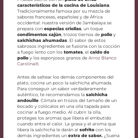
característicos de la cocina de Louisiana
.
Tradicionalmente famosa por su mezcla de
sabores franceses, españoles y de África
occidental: nuestra versión de Jambalaya se
prepara con
especias criollas
, un toque
condimentos cajún
, trozos tiernos de
pollo
y
salchichas ahumadas
. El sabor de estos
sabrosos ingredientes se fusiona con la cocción
a fuego lento con los
tomates
, el
caldo de
pollo
y los esponjosos granos de
Arroz Blanco
Carolina®
.
Antes de saltear los demás componentes del
plato, cocina un poco la salchicha ahumada.
Para conseguir un sabor verdaderamente
auténtico, te recomendamos la
salchicha
andouille
. Córtala en trozos del tamaño de un
bocado y colócalos en una olla tapada para
cocinar a fuego medio. Al cubrir la olla,
proteges los aromas que libera el embutido
cuando entra el calor. La grasa y el aroma que
libera la salchicha le darán al
sofrito
con los
demás ingredientes un
extra de sabor.
¿Suena