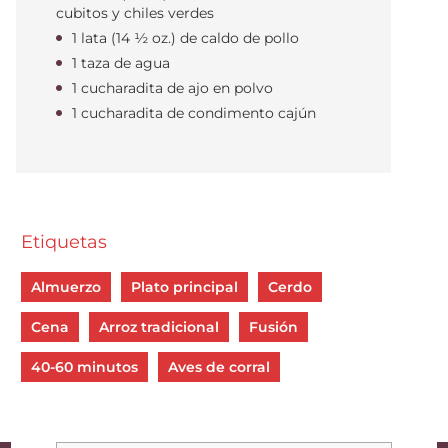
cubitos y chiles verdes
1 lata (14 ½ oz.) de caldo de pollo
1 taza de agua
1 cucharadita de ajo en polvo
1 cucharadita de condimento cajún
Etiquetas
Almuerzo
Plato principal
Cerdo
Cena
Arroz tradicional
Fusión
40-60 minutos
Aves de corral