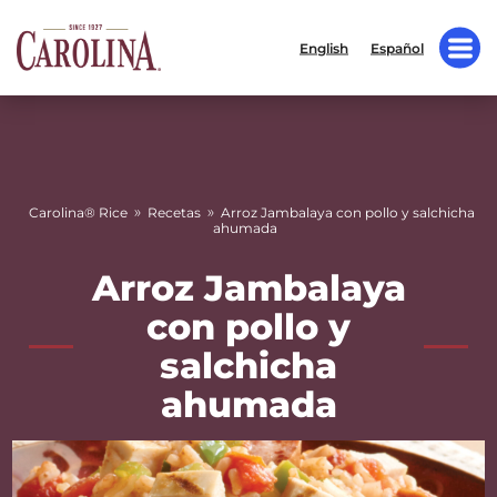
English
Español
»
»
Carolina® Rice
Recetas
Arroz Jambalaya con pollo y salchicha
ahumada
Arroz Jambalaya
con pollo y
salchicha
ahumada