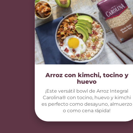
Arroz con kimchi, tocino y
huevo
¡Este versátil bowl de Arroz Integral
Carolina® con tocino, huevo y kimchi
es perfecto como desayuno, almuerzo
o como cena rápida!