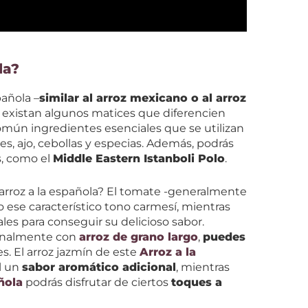
la?
pañola –
similar al arroz mexicano o al arroz
 existan algunos matices que diferencien
común ingredientes esenciales que se utilizan
es, ajo, cebollas y especias. Además, podrás
s, como el
Middle Eastern Istanboli Polo
.
l arroz a la española? El tomate -generalmente
o ese característico tono carmesí, mientras
les para conseguir su delicioso sabor.
ionalmente con
arroz de grano largo
,
puedes
res. El arroz jazmín de este
Arroz a la
l un
sabor aromático adicional
, mientras
ñola
podrás disfrutar de ciertos
toques a