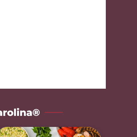
arolina®