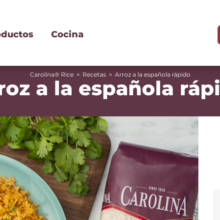
oductos
Cocina
»
»
Carolina® Rice
Recetas
Arroz a la española rápido
roz a la española ráp