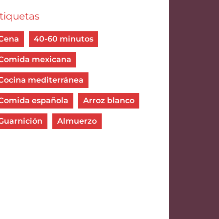
tiquetas
Cena
40-60 minutos
Comida mexicana
Cocina mediterránea
Comida española
Arroz blanco
Guarnición
Almuerzo