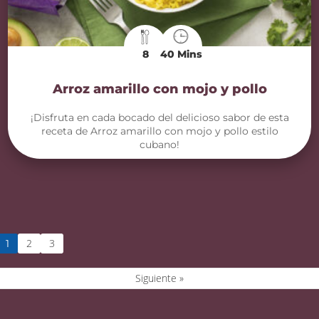
8
40 Mins
Arroz amarillo con mojo y pollo
¡Disfruta en cada bocado del delicioso sabor de esta
receta de Arroz amarillo con mojo y pollo estilo
cubano!
2
3
1
Siguiente »