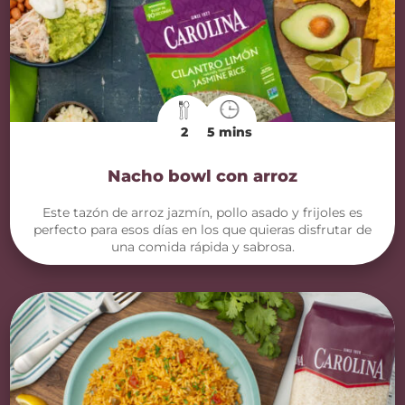
2
5 mins
Nacho bowl con arroz
Este tazón de arroz jazmín, pollo asado y frijoles es
perfecto para esos días en los que quieras disfrutar de
una comida rápida y sabrosa.