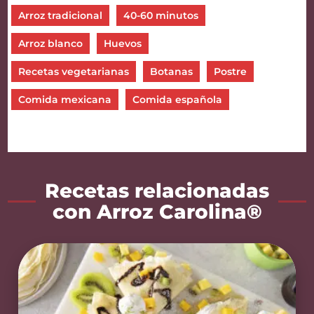
Arroz tradicional
40-60 minutos
Arroz blanco
Huevos
Recetas vegetarianas
Botanas
Postre
Comida mexicana
Comida española
Recetas relacionadas
con Arroz Carolina®