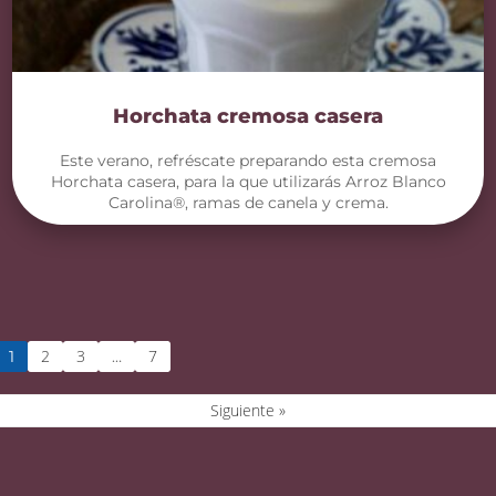
Horchata cremosa casera
Este verano, refréscate preparando esta cremosa
Horchata casera, para la que utilizarás Arroz Blanco
Carolina®, ramas de canela y crema.
2
3
7
1
…
Siguiente »