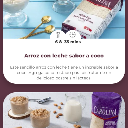
6-8
35 mins
Arroz con leche sabor a coco
Este sencillo arroz con leche tiene un increíble sabor a
coco. Agrega coco tostado para disfrutar de un
delicioso postre sin lácteos.