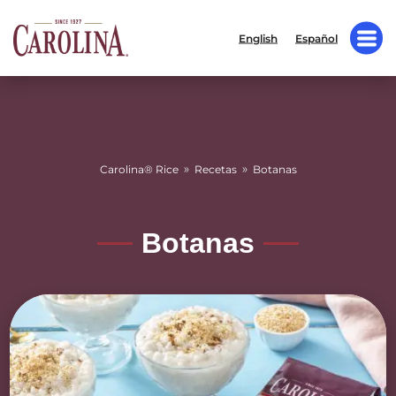
English
Español
»
»
Carolina® Rice
Recetas
Botanas
Botanas