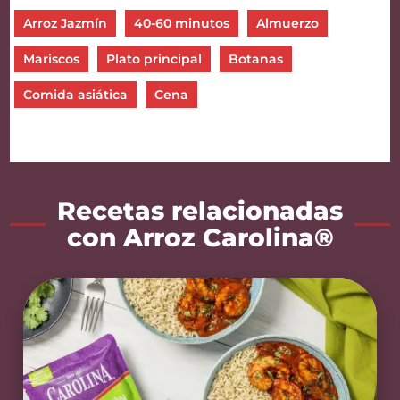
Arroz Jazmín
40-60 minutos
Almuerzo
Mariscos
Plato principal
Botanas
Comida asiática
Cena
Recetas relacionadas
con Arroz Carolina®