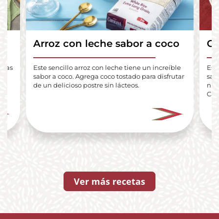
Arroz con leche sabor a coco
Gu
lenas
Este sencillo arroz con leche tiene un increíble
Est
ue
sabor a coco. Agrega coco tostado para disfrutar
sab
de un delicioso postre sin lácteos.
nue
Car
Ver más recetas