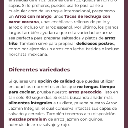
ensaladas de arroz, tazones de arroz, guisos al horno o
sopas. Si lo prefieres, puedes usarlo para darle a
cualquier comida un toque internacional, preparando
un
Arroz con mango
, unos
Tacos de lechuga con
carne coreana
, unas enchiladas rellenas de pollo y
arroz o incluso un arroz español. Por último, los granos
largos también ayudan a que esta variedad de arroz
sea perfecta para preparar salteados y platos de
arroz
frito
. También sirve para preparar
deliciosos postre
s,
como por ejemplo un arroz con leche, batidos e incluso
horchata mexicana.
Diferentes variedades
Si quieres una
opción de calidad
que puedas utilizar
en aquellos momentos en los que
no tengas tiempo
para cocinar
, prueba nuestro
arroz precocido
, listo en
tan solo 90 segundos. Si estás buscando añadir más
alimentos integrales
a tu dieta, prueba nuestro Arroz
Jazmín Integral, el cual conserva intactas sus capas de
salvado y cereales. También tenemos a tu disposición
mezclas premium
de arroz jazmín con quinoa,
además de arroz salvaje y rojo.