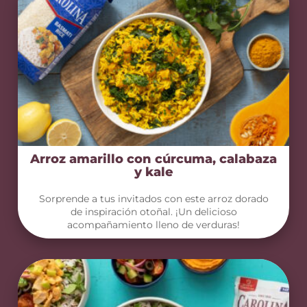
Arroz amarillo con cúrcuma, calabaza
y kale
Sorprende a tus invitados con este arroz dorado
de inspiración otoñal. ¡Un delicioso
acompañamiento lleno de verduras!