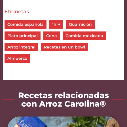
Etiquetas
Comida española
1hr+
Guarnición
Plato principal
Cena
Comida mexicana
Arroz integral
Recetas en un bowl
Almuerzo
Recetas relacionadas
con Arroz Carolina®