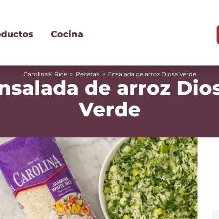
oductos
Cocina
»
»
Carolina® Rice
Recetas
Ensalada de arroz Diosa Verde
nsalada de arroz Dio
Verde