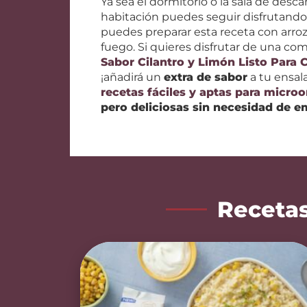
Ya sea el dormitorio o la sala de desc
habitación puedes seguir disfrutand
puedes preparar esta receta con arroz l
fuego. Si quieres disfrutar de una co
Sabor Cilantro y Limón Listo Para 
¡añadirá un
extra de sabor
a tu ensal
recetas fáciles y aptas para micro
pero deliciosas sin necesidad de e
Recetas