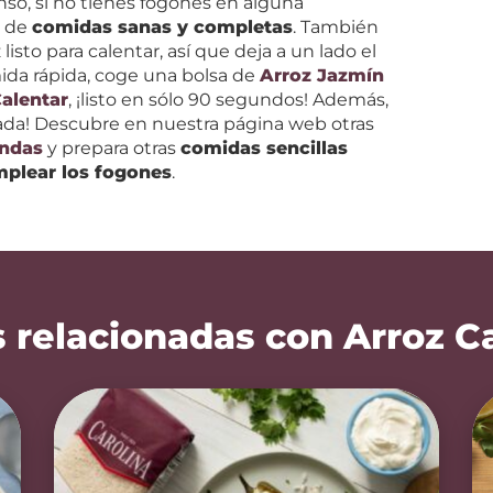
anso, si no tienes fogones en alguna
o de
comidas sanas y completas
. También
isto para calentar, así que deja a un lado el
mida rápida, coge una bolsa de
Arroz Jazmín
Calentar
, ¡listo en sólo 90 segundos! Además,
ada! Descubre en nuestra página web otras
ondas
y prepara otras
comidas sencillas
mplear los fogones
.
 relacionadas con Arroz C