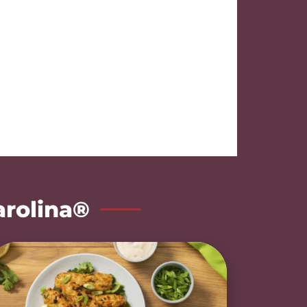
arolina®