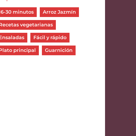
16-30 minutos
Arroz Jazmín
Recetas vegetarianas
Ensaladas
Fácil y rápido
Plato principal
Guarnición