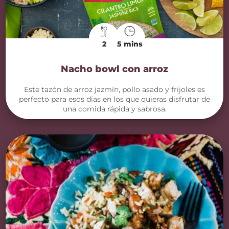
2
5 mins
Nacho bowl con arroz
Este tazón de arroz jazmín, pollo asado y frijoles es
perfecto para esos días en los que quieras disfrutar de
una comida rápida y sabrosa.