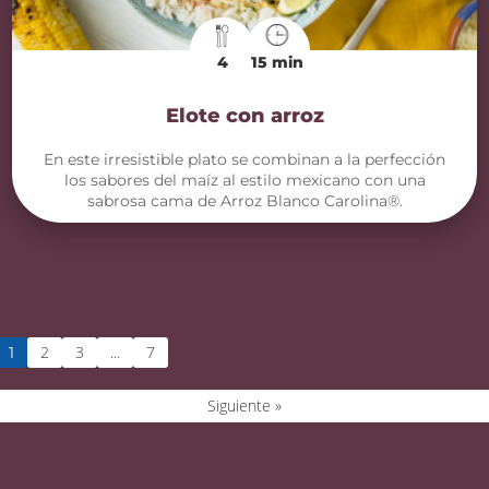
4
15 min
Elote con arroz
En este irresistible plato se combinan a la perfección
los sabores del maíz al estilo mexicano con una
sabrosa cama de Arroz Blanco Carolina®.
2
3
7
1
…
Siguiente »