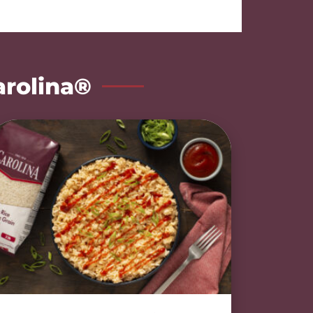
arolina®