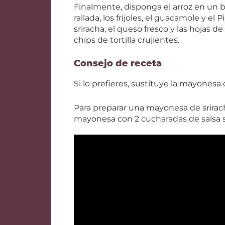
Finalmente, disponga el arroz en un b
rallada, los frijoles, el guacamole y e
sriracha, el queso fresco y las hojas 
chips de tortilla crujientes.
Consejo de receta
Si lo prefieres, sustituye la mayonesa
Para preparar una mayonesa de srirach
mayonesa con 2 cucharadas de salsa s