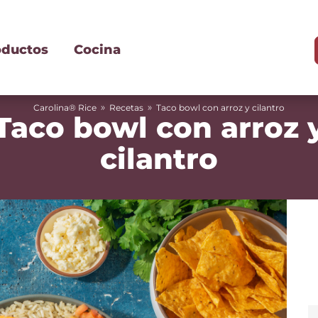
oductos
Cocina
»
»
Carolina® Rice
Recetas
Taco bowl con arroz y cilantro
Taco bowl con arroz 
cilantro