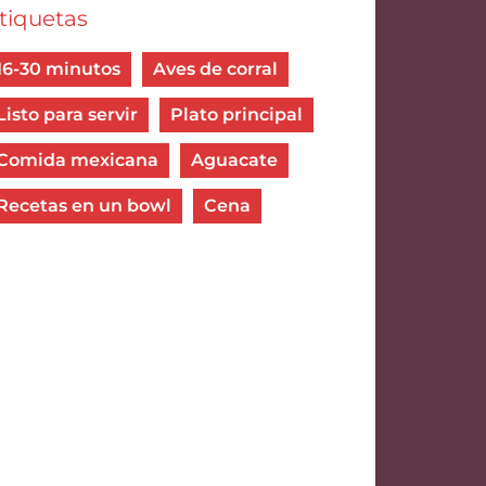
tiquetas
16-30 minutos
Aves de corral
Listo para servir
Plato principal
Comida mexicana
Aguacate
Recetas en un bowl
Cena