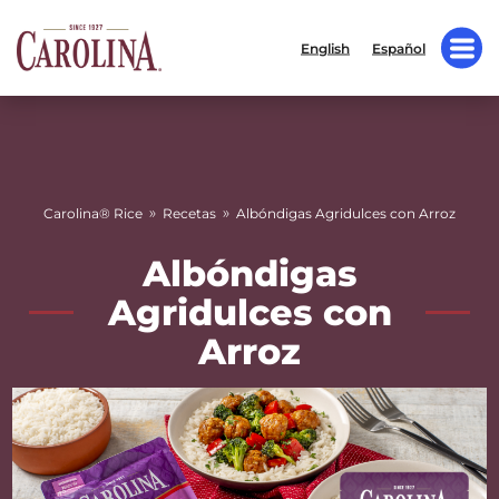
English
Español
»
»
Carolina® Rice
Recetas
Albóndigas Agridulces con Arroz
Albóndigas
Agridulces con
Arroz