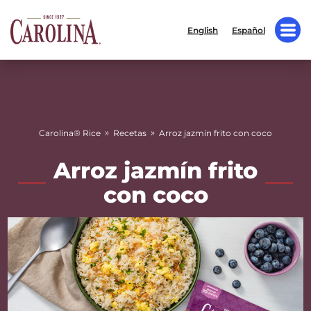
English
Español
»
»
Carolina® Rice
Recetas
Arroz jazmín frito con coco
Arroz jazmín frito
con coco