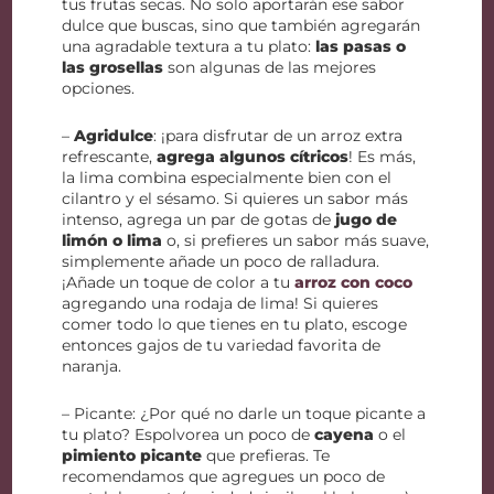
tus frutas secas. No solo aportarán ese sabor
dulce que buscas, sino que también agregarán
una agradable textura a tu plato:
las pasas o
las grosellas
son algunas de las mejores
opciones.
–
Agridulce
: ¡para disfrutar de un arroz extra
refrescante,
agrega algunos cítricos
! Es más,
la lima combina especialmente bien con el
cilantro y el sésamo. Si quieres un sabor más
intenso, agrega un par de gotas de
jugo de
limón o lima
o, si prefieres un sabor más suave,
simplemente añade un poco de ralladura.
¡Añade un toque de color a tu
arroz con coco
agregando una rodaja de lima! Si quieres
comer todo lo que tienes en tu plato, escoge
entonces gajos de tu variedad favorita de
naranja.
– Picante: ¿Por qué no darle un toque picante a
tu plato? Espolvorea un poco de
cayena
o el
pimiento picante
que prefieras. Te
recomendamos que agregues un poco de