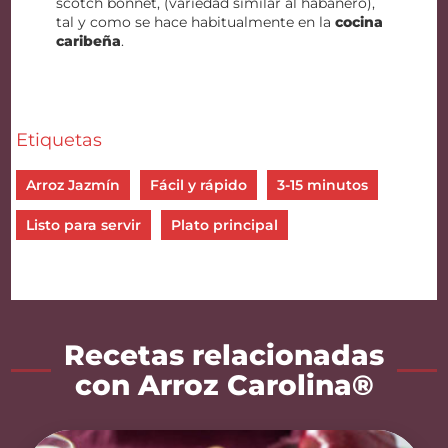
scotch bonnet, (variedad similar al habanero),
tal y como se hace habitualmente en la
cocina
caribeña
.
Etiquetas
Arroz Jazmín
Fácil y rápido
3-15 minutos
Listo para servir
Plato principal
Recetas relacionadas
con Arroz Carolina®