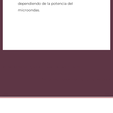
dependiendo de la potencia del
microondas.
Navegación
de
« Recetas sin gluten que debes probar
entradas
Platos sabrosos con arroz amarillo »