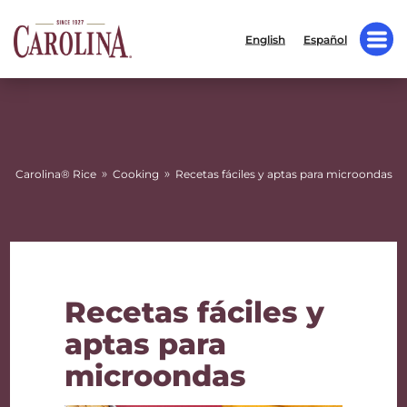
English
Español
»
»
Carolina® Rice
Cooking
Recetas fáciles y aptas para microondas
Recetas fáciles y
aptas para
microondas