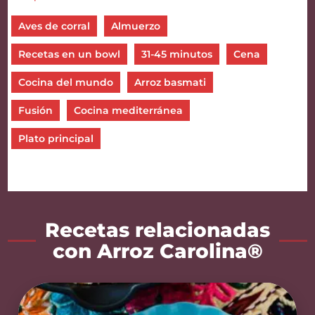
Aves de corral
Almuerzo
Recetas en un bowl
31-45 minutos
Cena
Cocina del mundo
Arroz basmati
Fusión
Cocina mediterránea
Plato principal
Recetas relacionadas
con Arroz Carolina®