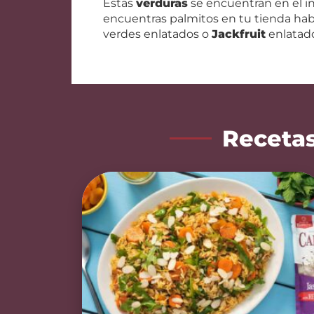
Estas
verduras
se encuentran en el in
encuentras palmitos en tu tienda hab
verdes enlatados o
Jackfruit
enlatado
Recetas