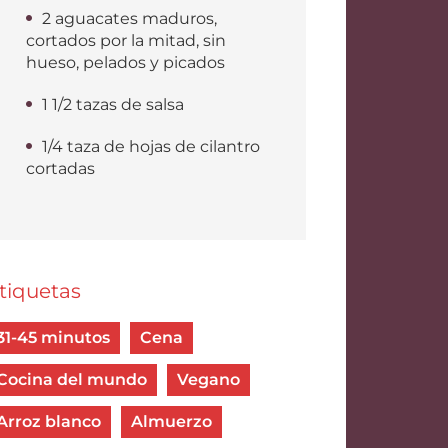
2 aguacates maduros,
cortados por la mitad, sin
hueso, pelados y picados
1 1/2 tazas de salsa
1/4 taza de hojas de cilantro
cortadas
tiquetas
31-45 minutos
Cena
Cocina del mundo
Vegano
Arroz blanco
Almuerzo