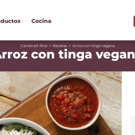
oductos
Cocina
»
»
Carolina® Rice
Recetas
Arroz con tinga vegana
rroz con tinga vega