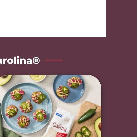
arolina®