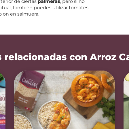
terior de ciertas
palmeras
, pero si no
itual, también puedes utilizar tomates
 on en salmuera.
 relacionadas con Arroz C