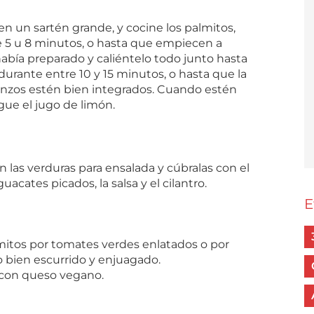
en un sartén grande, y cocine los palmitos,
te 5 u 8 minutos, o hasta que empiecen a
había preparado y caliéntelo todo junto hasta
 durante entre 10 y 15 minutos, o hasta que la
banzos estén bien integrados. Cuando estén
egue el jugo de limón.
ón las verduras para ensalada y cúbralas con el
guacates picados, la salsa y el cilantro.
E
almitos por tomates verdes enlatados o por
o bien escurrido y enjuagado.
 con queso vegano.