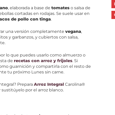
ano
, elaborada a base de
tomates
o salsa de
bollas cortadas en rodajas. Se suele usar en
acos de pollo con tinga
.
arar una versión completamente
vegana
,
itos y garbanzos, y cubiertos con salsa,
te.
 por lo que puedes usarlo como almuerzo o
lista de
recetas con arroz y frijoles
. Si
omo guarnición y compartirla con el resto de
ante tu próximo Lunes sin carne.
integral? Prepara
Arroz Integral
Carolina®
sustitúyelo por el arroz blanco.