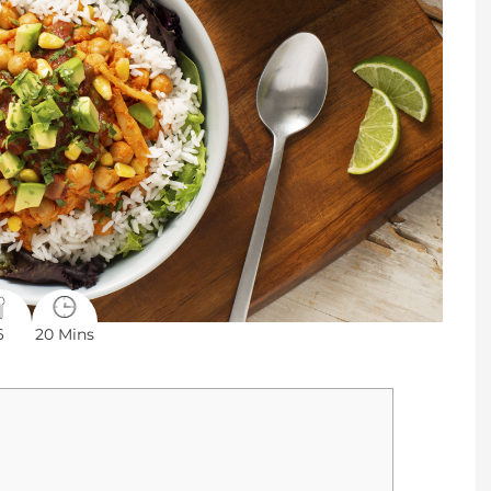
6
20 Mins