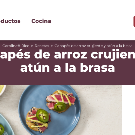
oductos
Cocina
»
»
Carolina® Rice
Recetas
Canapés de arroz crujiente y atún a la brasa
apés de arroz crujien
atún a la brasa