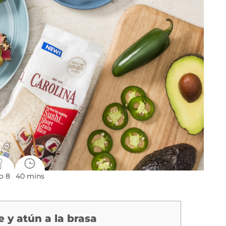
o 8
40 mins
 y atún a la brasa