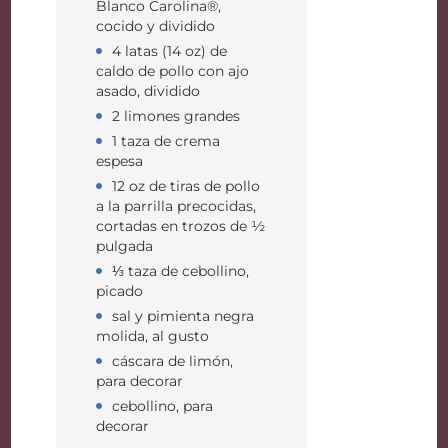
Blanco Carolina®,
cocido y dividido
4 latas (14 oz) de
caldo de pollo con ajo
asado, dividido
2 limones grandes
1 taza de crema
espesa
12 oz de tiras de pollo
a la parrilla precocidas,
cortadas en trozos de ½
pulgada
⅓ taza de cebollino,
picado
sal y pimienta negra
molida, al gusto
cáscara de limón,
para decorar
cebollino, para
decorar