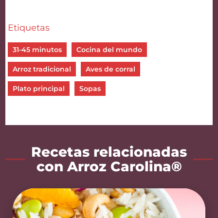
Etiquetas
31-45 minutos
Cocina del mundo
Arroz tradicional
Aves de corral
Plato principal
Sopas
Recetas relacionadas
con Arroz Carolina®