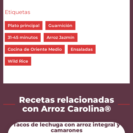
Etiquetas
Plato principal
Guarnición
31-45 minutos
Arroz Jazmín
Cocina de Oriente Medio
Ensaladas
Wild Rice
Recetas relacionadas
con Arroz Carolina®
Tacos de lechuga con arroz integral y
camarones