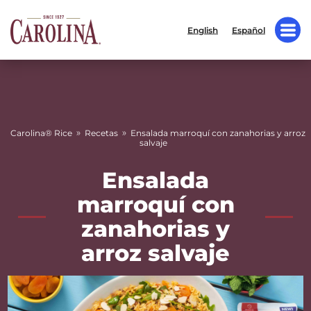
English
Español
»
»
Carolina® Rice
Recetas
Ensalada marroquí con zanahorias y arroz
salvaje
Ensalada
marroquí con
zanahorias y
arroz salvaje