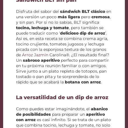
Sándwich BLT sin pan
Disfruta del sabor del
sándwich BLT clásico
en
una versión un poco
más ligera
pero
cremosa
,
y sin pan. Por si no lo sabías, BLT significa
tocino, lechuga y tomate
, pero también se
puede traducir como ‘
delicioso dip de arroz
’.
Así es, en esta receta se combina crema agria,
tocino crujiente, tomates jugosos y lechuga
picada con la esponjosa textura de los granos
de
Arroz Jazmín
Carolina®. ¿El resultado final?
Un
sabroso aperitivo
perfecto para compartir
en tu próxima reunión familiar o con amigos.
Sirve junto a un plato repleto de totopos, pan
tostado o pan pita y te sorprenderás de lo
rápido que se acabará la
botana con arroz
.
La versatilidad de un dip de arroz
Como puedes estar imaginándote, el
abanico
de posibilidades
para preparar un
aperitivo
con arroz
es casi infinito. Si se trata de un plato
que combina tocino, lechuga y tomate, no solo