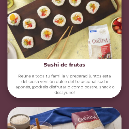
Sushi de frutas
Reúne a toda tu familia y preparad juntos esta
deliciosa versión dulce del tradicional sushi
japonés, ¡podréis disfrutarlo como postre, snack o
desayuno!