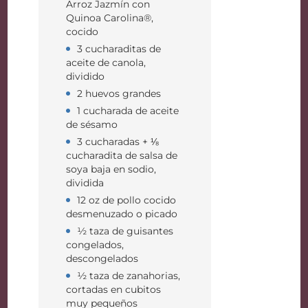
Arroz Jazmín con
Quinoa Carolina®,
cocido
3 cucharaditas de
aceite de canola,
dividido
2 huevos grandes
1 cucharada de aceite
de sésamo
3 cucharadas + ⅛
cucharadita de salsa de
soya baja en sodio,
dividida
12 oz de pollo cocido
desmenuzado o picado
½ taza de guisantes
congelados,
descongelados
½ taza de zanahorias,
cortadas en cubitos
muy pequeños