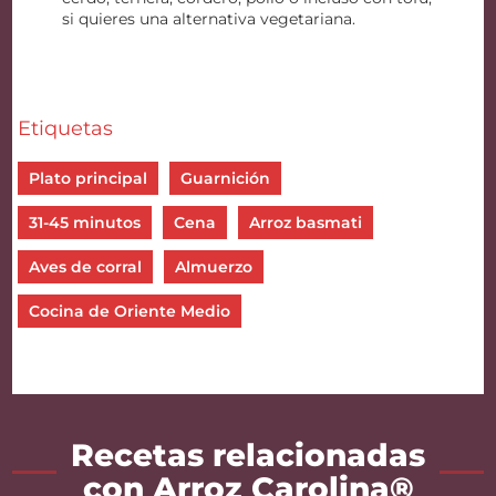
si quieres una alternativa vegetariana.
Etiquetas
Plato principal
Guarnición
31-45 minutos
Cena
Arroz basmati
Aves de corral
Almuerzo
Cocina de Oriente Medio
Recetas relacionadas
con Arroz Carolina®