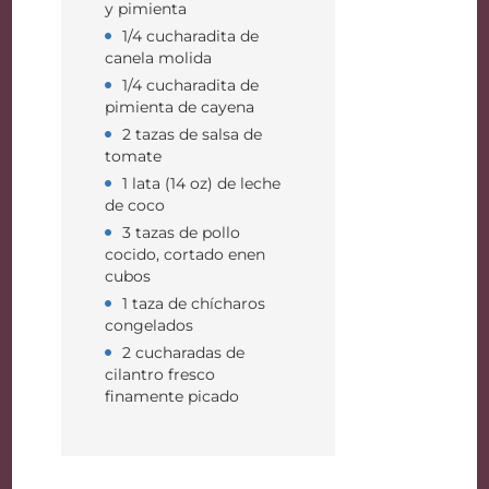
y pimienta
1/4 cucharadita de
canela molida
1/4 cucharadita de
pimienta de cayena
2 tazas de salsa de
tomate
1 lata (14 oz) de leche
de coco
3 tazas de pollo
cocido, cortado enen
cubos
1 taza de chícharos
congelados
2 cucharadas de
cilantro fresco
finamente picado