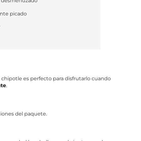
te desmenuzado
ente picado
r
chipotle es perfecto para disfrutarlo cuando
nte
.
ciones del paquete.