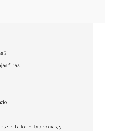
ina®
jas finas
ado
 sin tallos ni branquias, y