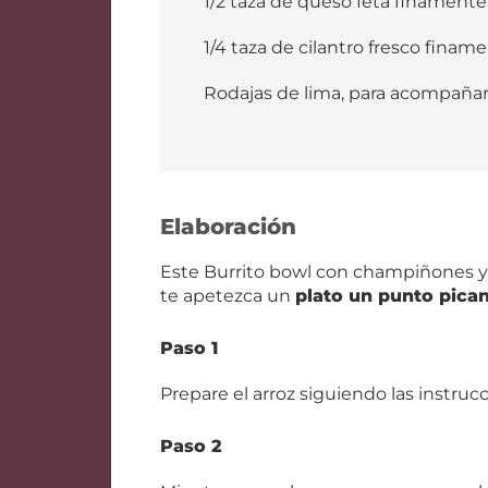
1/2 taza de queso feta finamen
1/4 taza de cilantro fresco finam
Rodajas de lima, para acompaña
Elaboración
Este Burrito bowl con champiñones y 
te apetezca un
plato un punto pica
Paso 1
Prepare el arroz siguiendo las instruc
Paso 2