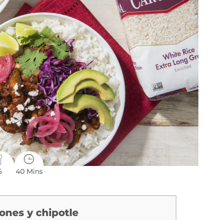
6
40 Mins
ones y chipotle