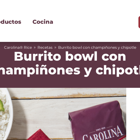
oductos
Cocina
»
»
Carolina® Rice
Recetas
Burrito bowl con champiñones y chipotle
Burrito bowl con
hampiñones y chipot