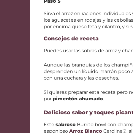
Paso 5
Sirva el arroz en raciones individuale
los aguacates en rodajas y las ceboll
por encima queso feta y cilantro, y s
Consejos de receta
Puedes usar las sobras de arroz y ch
Aunque las branquias de los champiñ
desprenden un líquido marrón poco atra
con una cuchara y las deseches.
Si quieres preparar esta receta pero no
por
pimentón ahumado
.
Delicioso sabor y toques pican
Este
sabroso
Burrito bowl con champi
esponjoso
Arroz Blanco
Carolina®, a