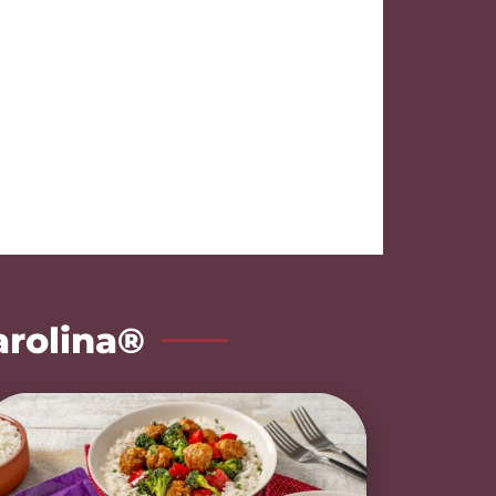
arolina®