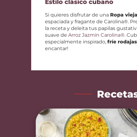
Estilo clásico cubano
Si quieres disfrutar de una
Ropa vieja
espaciada y fragante de Carolina®. Pr
la receta y deleita tus papilas gustati
suave de
Arroz Jazmín Carolina®
. Cub
especialmente inspirado,
fríe rodaj
encantar!
Recetas