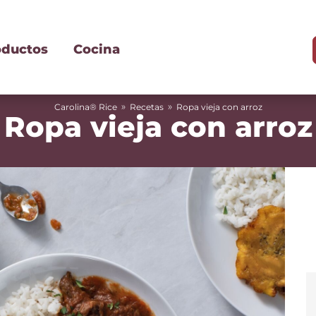
oductos
Cocina
»
»
Carolina® Rice
Recetas
Ropa vieja con arroz
Ropa vieja con arroz