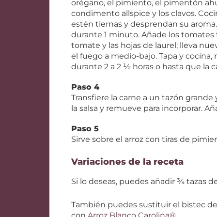
orégano, el pimiento, el pimentón ahum
condimento allspice y los clavos. Coci
estén tiernas y desprendan su aroma. A
durante 1 minuto. Añade los tomates tr
tomate y las hojas de laurel; lleva n
el fuego a medio-bajo. Tapa y cocina,
durante 2 a 2 ½ horas o hasta que la 
Paso 4
Transfiere la carne a un tazón grand
la salsa y remueve para incorporar. Aña
Paso 5
Sirve sobre el arroz con tiras de pimien
Variaciones de la receta
Si lo deseas, puedes añadir ¾ tazas d
También puedes sustituir el bistec de 
con
Arroz Blanco Carolina®
.