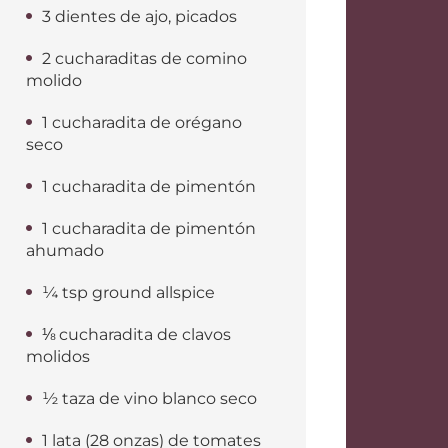
3 dientes de ajo, picados
2 cucharaditas de comino
molido
1 cucharadita de orégano
seco
1 cucharadita de pimentón
1 cucharadita de pimentón
ahumado
¼ tsp ground allspice
⅛ cucharadita de clavos
molidos
½ taza de vino blanco seco
1 lata (28 onzas) de tomates