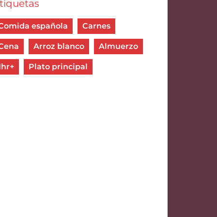
tiquetas
Comida española
Carnes
Cena
Arroz blanco
Almuerzo
1hr+
Plato principal