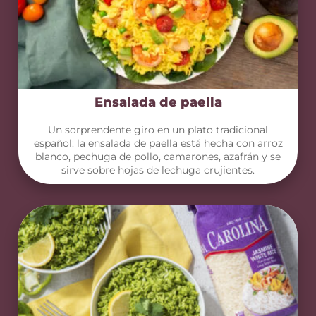
Ensalada de paella
Un sorprendente giro en un plato tradicional
español: la ensalada de paella está hecha con arroz
blanco, pechuga de pollo, camarones, azafrán y se
sirve sobre hojas de lechuga crujientes.