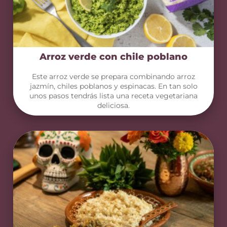
Arroz verde con chile poblano
Este arroz verde se prepara combinando arroz
jazmín, chiles poblanos y espinacas. En tan solo
unos pasos tendrás lista una receta vegetariana
deliciosa.