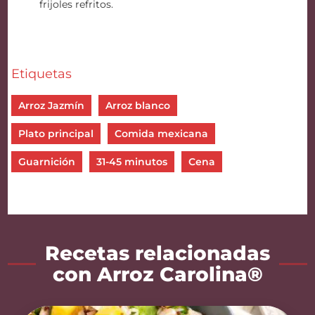
frijoles refritos.
Etiquetas
Arroz Jazmín
Arroz blanco
Plato principal
Comida mexicana
Guarnición
31-45 minutos
Cena
Recetas relacionadas
con Arroz Carolina®