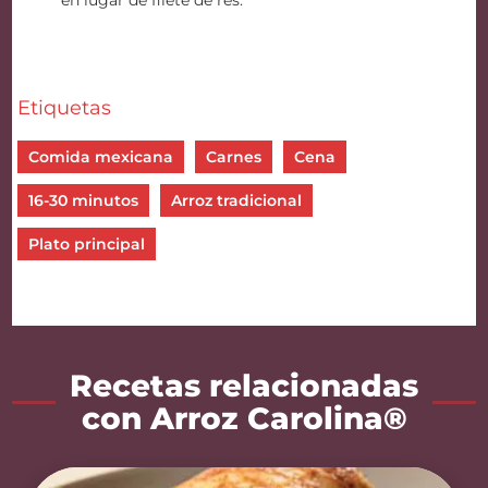
en lugar de filete de res.
Etiquetas
Comida mexicana
Carnes
Cena
16-30 minutos
Arroz tradicional
Plato principal
Recetas relacionadas
con Arroz Carolina®