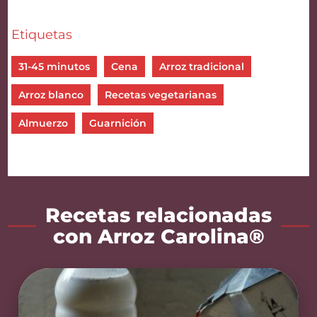
Etiquetas
31-45 minutos
Cena
Arroz tradicional
Arroz blanco
Recetas vegetarianas
Almuerzo
Guarnición
Recetas relacionadas
con Arroz Carolina®