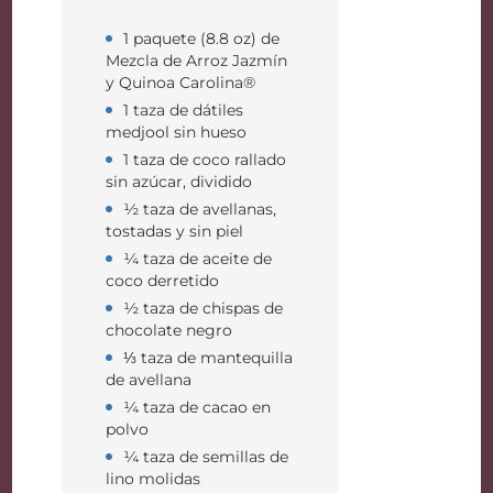
1 paquete (8.8 oz) de
Mezcla de Arroz Jazmín
y Quinoa Carolina®
1 taza de dátiles
medjool sin hueso
1 taza de coco rallado
sin azúcar, dividido
½ taza de avellanas,
tostadas y sin piel
¼ taza de aceite de
coco derretido
½ taza de chispas de
chocolate negro
⅓ taza de mantequilla
de avellana
¼ taza de cacao en
polvo
¼ taza de semillas de
lino molidas