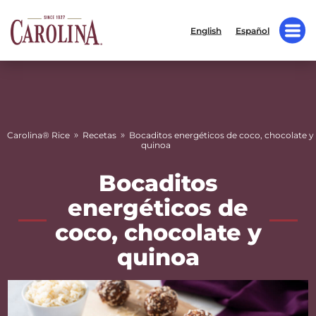
English
Español
»
»
Carolina® Rice
Recetas
Bocaditos energéticos de coco, chocolate y
quinoa
Bocaditos
energéticos de
coco, chocolate y
quinoa