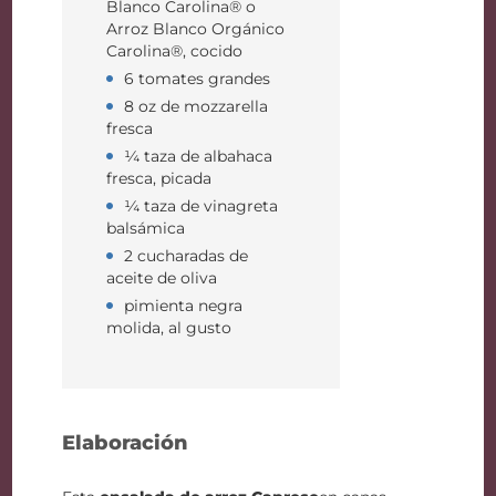
Blanco Carolina® o
Arroz Blanco Orgánico
Carolina®, cocido
6 tomates grandes
8 oz de mozzarella
fresca
¼ taza de albahaca
fresca, picada
¼ taza de vinagreta
balsámica
2 cucharadas de
aceite de oliva
pimienta negra
molida, al gusto
Elaboración