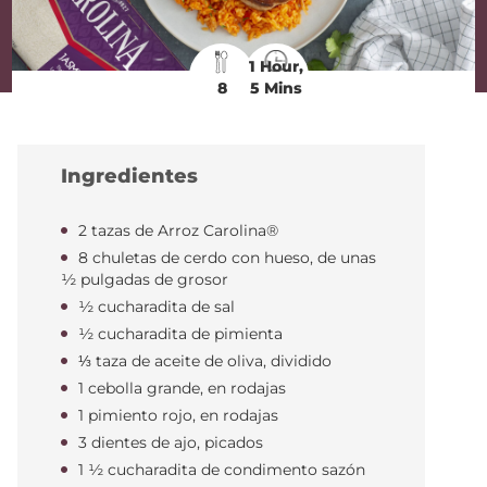
1 Hour,
8
5 Mins
Ingredientes
2 tazas de Arroz Carolina®
8 chuletas de cerdo con hueso, de unas
½ pulgadas de grosor
½ cucharadita de sal
½ cucharadita de pimienta
⅓ taza de aceite de oliva, dividido
1 cebolla grande, en rodajas
1 pimiento rojo, en rodajas
3 dientes de ajo, picados
1 ½ cucharadita de condimento sazón