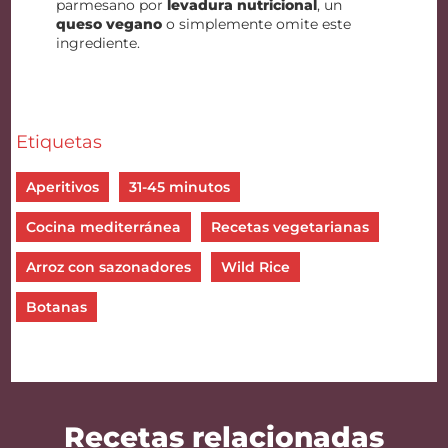
parmesano por
levadura nutricional
, un
queso vegano
o simplemente omite este
ingrediente.
Etiquetas
Aperitivos
31-45 minutos
Cocina mediterránea
Recetas vegetarianas
Arroz con sazonadores
Wild Rice
Botanas
Recetas relacionadas