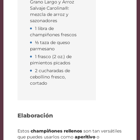
Grano Largo y Arroz
Salvaje Carolina®:
mezcla de arroz y
sazonadores
1 libra de
champiñones frescos
⅓ taza de queso
parmesano
1 frasco (2 oz.) de
pimientos picados
2 cucharadas de
cebollino fresco,
cortado
Elaboración
Estos
champiñones rellenos
son tan versátiles
que puedes usarlos como
aperitivo
o