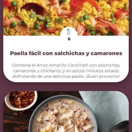
6
Paella fácil con salchichas ​​y camarones
Combina el Arroz Amarillo Carolina® con salchichas,
camarones y chícharos, y en pocos minutos estarás
disfrutando de una deliciosa paella. ¡Buen provecho!