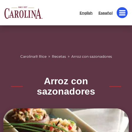
English
Español
»
»
Carolina® Rice
Recetas
Arroz con sazonadores
Arroz con
sazonadores