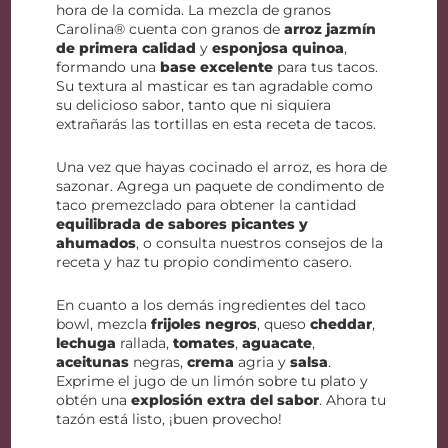
hora de la comida. La mezcla de granos
Carolina® cuenta con granos de
arroz jazmín
de primera calidad
y
esponjosa quinoa
,
formando una
base excelente
para tus tacos.
Su textura al masticar es tan agradable como
su delicioso sabor, tanto que ni siquiera
extrañarás las tortillas en esta receta de tacos.
Una vez que hayas cocinado el arroz, es hora de
sazonar. Agrega un paquete de condimento de
taco premezclado para obtener la cantidad
equilibrada de sabores picantes y
ahumados
, o consulta nuestros consejos de la
receta y haz tu propio condimento casero.
En cuanto a los demás ingredientes del taco
bowl, mezcla
frijoles negros
, queso
cheddar
,
lechuga
rallada,
tomates
,
aguacate
,
aceitunas
negras,
crema
agria y
salsa
.
Exprime el jugo de un limón sobre tu plato y
obtén una
explosión extra del sabor
. Ahora tu
tazón está listo, ¡buen provecho!