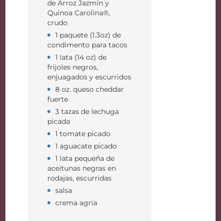
de Arroz Jazmín y
Quinoa Carolina®,
crudo
1 paquete (1.3oz) de
condimento para tacos
1 lata (14 oz) de
frijoles negros,
enjuagados y escurridos
8 oz. queso cheddar
fuerte
3 tazas de lechuga
picada
1 tomate picado
1 aguacate picado
1 lata pequeña de
aceitunas negras en
rodajas, escurridas
salsa
crema agria