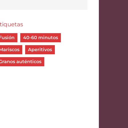
tiquetas
Fusión
40-60 minutos
Mariscos
Aperitivos
Granos auténticos