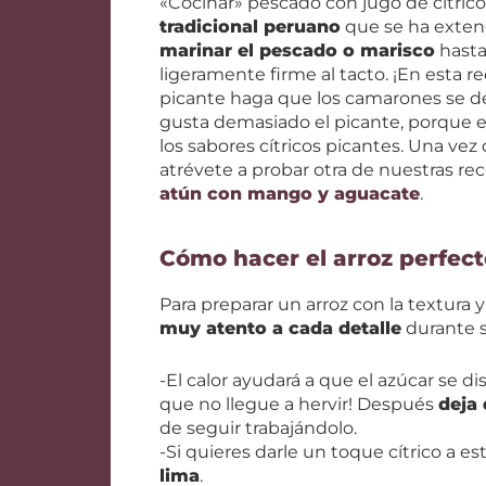
«Cocinar» pescado con jugo de cítric
tradicional peruano
que se ha extend
marinar el pescado o marisco
hasta
ligeramente firme al tacto. ¡En esta 
picante haga que los camarones se de
gusta demasiado el picante, porque el
los sabores cítricos picantes. Una ve
atrévete a probar otra de nuestras rec
atún con mango y aguacate
.
Cómo hacer el arroz perfect
Para preparar un arroz con la textura 
muy atento a cada detalle
durante s
-El calor ayudará a que el azúcar se di
que no llegue a hervir! Después
deja 
de seguir trabajándolo.
-Si quieres darle un toque cítrico a e
lima
.