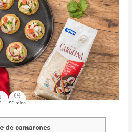
6
50 mins
che de camarones