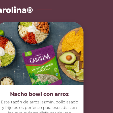
arolina®
Nacho bowl con arroz
Este tazón de arroz jazmín, pollo asado
y frijoles es perfecto para esos días en