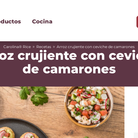
oductos
Cocina
»
»
Carolina® Rice
Recetas
Arroz crujiente con ceviche de camarones
oz crujiente con cev
de camarones