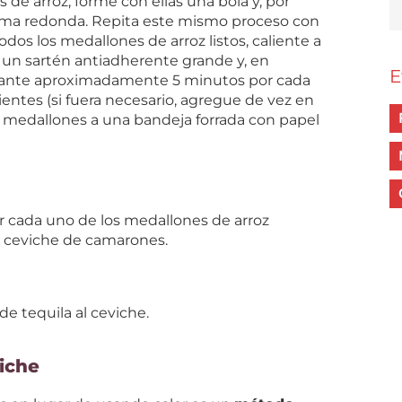
de arroz, forme con ellas una bola y, por
orma redonda. Repita este mismo proceso con
odos los medallones de arroz listos, caliente a
 un sartén antiadherente grande y, en
E
durante aproximadamente 5 minutos por cada
ientes (si fuera necesario, agregue de vez en
os medallones a una bandeja forrada con papel
rir cada uno de los medallones de arroz
l ceviche de camarones.
e tequila al ceviche.
viche