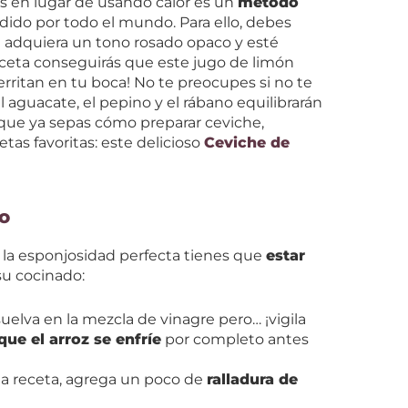
os en lugar de usando calor es un
método
ido por todo el mundo. Para ello, debes
 adquiera un tono rosado opaco y esté
receta conseguirás que este jugo de limón
rritan en tu boca! No te preocupes si no te
 aguacate, el pepino y el rábano equilibrarán
z que ya sepas cómo preparar ceviche,
etas favoritas: este delicioso
Ceviche de
o
y la esponjosidad perfecta tienes que
estar
u cocinado:
suelva en la mezcla de vinagre pero… ¡vigila
que el arroz se enfríe
por completo antes
sta receta, agrega un poco de
ralladura de