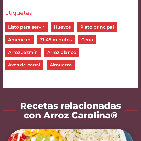
Etiquetas
Listo para servir
Huevos
Plato principal
American
31-45 minutos
Cena
Arroz Jazmín
Arroz blanco
Aves de corral
Almuerzo
Recetas relacionadas
con Arroz Carolina®