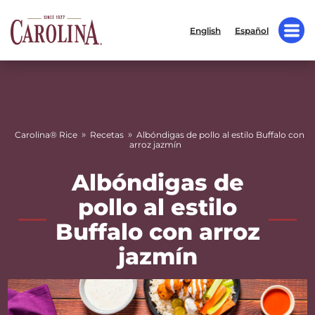
English
Español
»
»
Carolina® Rice
Recetas
Albóndigas de pollo al estilo Buffalo con
arroz jazmín
Albóndigas de
pollo al estilo
Buffalo con arroz
jazmín