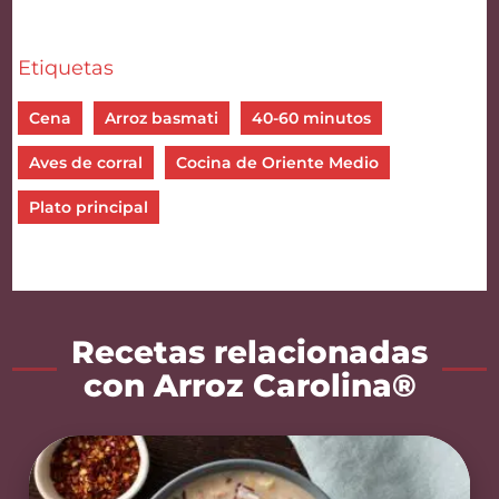
Etiquetas
Cena
Arroz basmati
40-60 minutos
Aves de corral
Cocina de Oriente Medio
Plato principal
Recetas relacionadas
con Arroz Carolina®