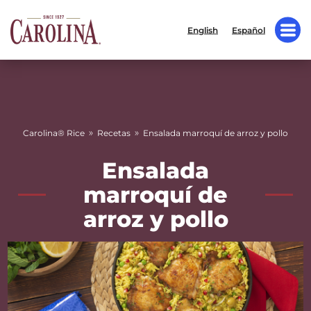
English
Español
»
»
Carolina® Rice
Recetas
Ensalada marroquí de arroz y pollo
Ensalada
marroquí de
arroz y pollo