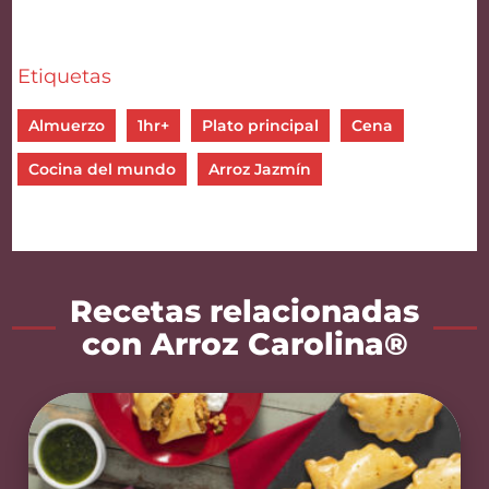
Etiquetas
Almuerzo
1hr+
Plato principal
Cena
Cocina del mundo
Arroz Jazmín
Recetas relacionadas
con Arroz Carolina®