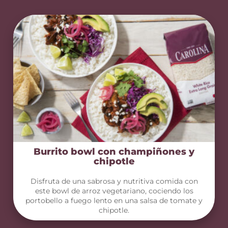
Burrito bowl con champiñones y
chipotle
Disfruta de una sabrosa y nutritiva comida con
este bowl de arroz vegetariano, cociendo los
portobello a fuego lento en una salsa de tomate y
chipotle.