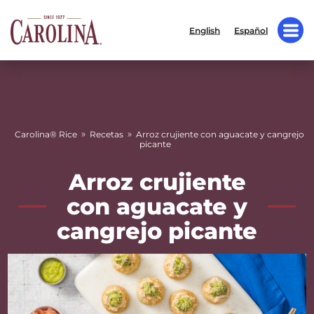
English
Español
»
»
Carolina® Rice
Recetas
Arroz crujiente con aguacate y cangrejo
picante
Arroz crujiente
con aguacate y
cangrejo picante