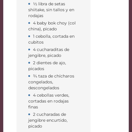
½ libra de setas
shiitake, sin tallos y en
rodajas
4 baby bok choy (col
china), picado
1 cebolla, cortada en
cubitos
4 cucharaditas de
jengibre, picado
2 dientes de ajo,
picados
¾ taza de chícharos
congelados,
descongelados
4 cebollas verdes,
cortadas en rodajas
finas
2 cucharadas de
jengibre encurtido,
picado