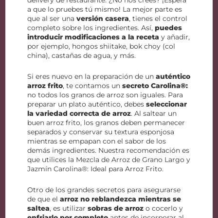
delivery de restaurante. ¿No nos crees? ¡Espera
a que lo pruebes tú mismo! La mejor parte es
que al ser una
versión casera
, tienes el control
completo sobre los ingredientes. Así,
puedes
introducir modificaciones a la receta
y añadir,
por ejemplo, hongos shiitake, bok choy (col
china), castañas de agua, y más.
Si eres nuevo en la preparación de un
auténtico
arroz frito
, te contamos un
secreto Carolina®:
no todos los granos de arroz son iguales. Para
preparar un plato auténtico, debes
seleccionar
la variedad correcta de arroz
. Al saltear un
buen arroz frito, los granos deben permanecer
separados y conservar su textura esponjosa
mientras se empapan con el sabor de los
demás ingredientes. Nuestra recomendación es
que utilices la Mezcla de Arroz de Grano Largo y
Jazmín Carolina®: Ideal para Arroz Frito.
Otro de los grandes secretos para asegurarse
de que el
arroz no reblandezca mientras se
saltea
, es utilizar
sobras de arroz
o cocerlo y
enfriarlo por completo
antes de incorporar al