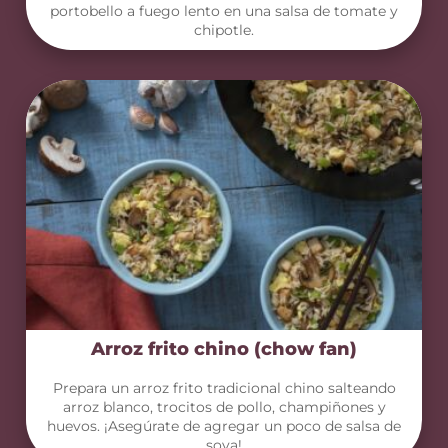
portobello a fuego lento en una salsa de tomate y
chipotle.
Arroz frito chino (chow fan)
Prepara un arroz frito tradicional chino salteando
arroz blanco, trocitos de pollo, champiñones y
huevos. ¡Asegúrate de agregar un poco de salsa de
soya!