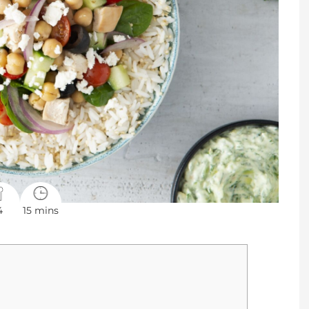
4
15 mins