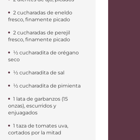
2 cucharadas de eneldo
fresco, finamente picado
2 cucharadas de perejil
fresco, finamente picado
½ cucharadita de orégano
seco
½ cucharadita de sal
½ cucharadita de pimienta
1 lata de garbanzos (15
onzas), escurridos y
enjuagados
1 taza de tomates uva,
cortados por la mitad