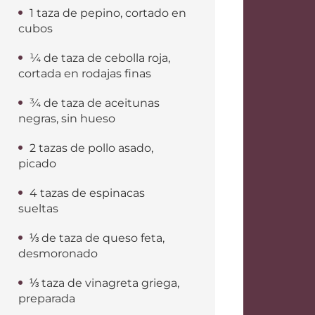
1 taza de pepino, cortado en
cubos
¼ de taza de cebolla roja,
cortada en rodajas finas
¾ de taza de aceitunas
negras, sin hueso
2 tazas de pollo asado,
picado
4 tazas de espinacas
sueltas
⅓ de taza de queso feta,
desmoronado
⅓ taza de vinagreta griega,
preparada