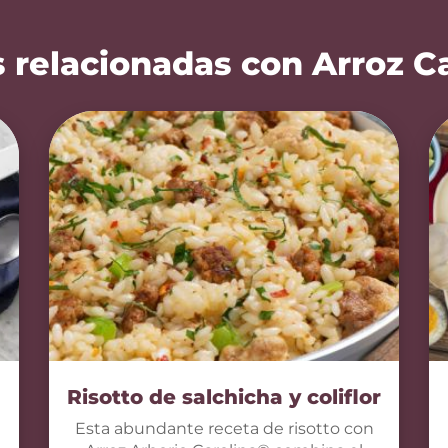
 relacionadas con Arroz C
Risotto de salchicha y coliflor
Esta abundante receta de risotto con