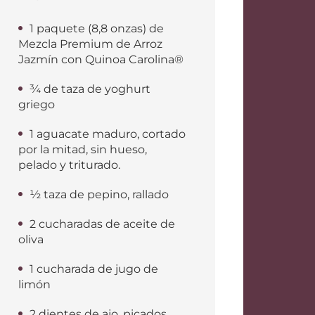
1 paquete (8,8 onzas) de
Mezcla Premium de Arroz
Jazmín con Quinoa Carolina®
¾ de taza de yoghurt
griego
1 aguacate maduro, cortado
por la mitad, sin hueso,
pelado y triturado.
½ taza de pepino, rallado
2 cucharadas de aceite de
oliva
1 cucharada de jugo de
limón
2 dientes de ajo, picados