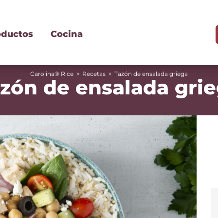
oductos
Cocina
»
»
Carolina® Rice
Recetas
Tazón de ensalada griega
zón de ensalada gri