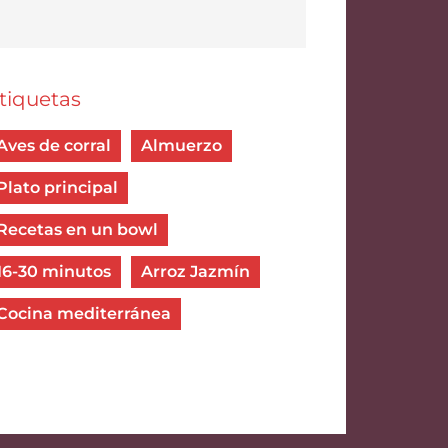
tiquetas
Aves de corral
Almuerzo
Plato principal
Recetas en un bowl
16-30 minutos
Arroz Jazmín
Cocina mediterránea