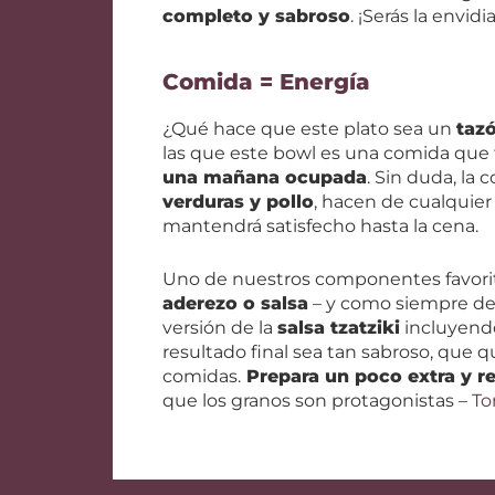
completo y sabroso
. ¡Serás la envidi
Comida = Energía
¿Qué hace que este plato sea un
taz
las que este bowl es una comida que 
una mañana ocupada
. Sin duda, la
verduras y pollo
, hacen de cualquier
mantendrá satisfecho hasta la cena.
Uno de nuestros componentes favorito
aderezo o salsa
– y como siempre d
versión de la
salsa tzatziki
incluyendo
resultado final sea tan sabroso, que qu
comidas.
Prepara un poco extra y r
que los granos son protagonistas –
To