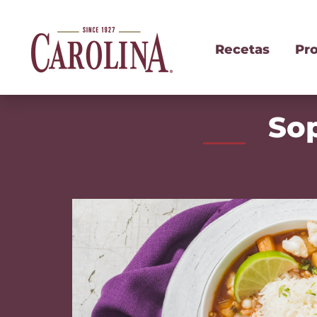
Recetas
Pr
So