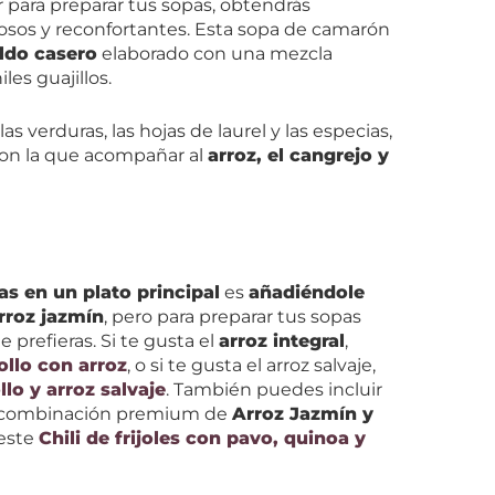
or para preparar tus sopas, obtendrás
iosos y reconfortantes. Esta sopa de camarón
ldo casero
elaborado con una mezcla
les guajillos.
as verduras, las hojas de laurel y las especias,
on la que acompañar al
arroz, el cangrejo y
as en un plato principal
es
añadiéndole
rroz jazmín
, pero para preparar tus sopas
e prefieras. Si te gusta el
arroz integral
,
ollo con arroz
, o si te gusta el arroz salvaje,
lo y arroz salvaje
. También puedes incluir
a combinación premium de
Arroz Jazmín y
 este
Chili de frijoles con pavo, quinoa y