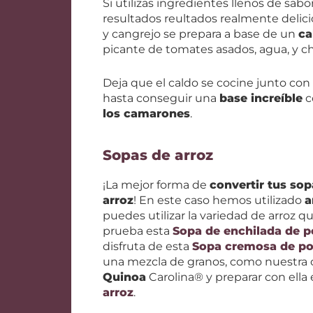
Si utilizas ingredientes llenos de sab
resultados reultados realmente delic
y cangrejo se prepara a base de un
ca
picante de tomates asados, agua, y chi
Deja que el caldo se cocine junto con l
hasta conseguir una
base increíble
c
los camarones
.
Sopas de arroz
¡La mejor forma de
convertir tus sop
arroz
! En este caso hemos utilizado
a
puedes utilizar la variedad de arroz qu
prueba esta
Sopa de enchilada de p
disfruta de esta
Sopa cremosa de pol
una mezcla de granos, como nuestr
Quinoa
Carolina® y preparar con ella
arroz
.