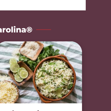
arolina®