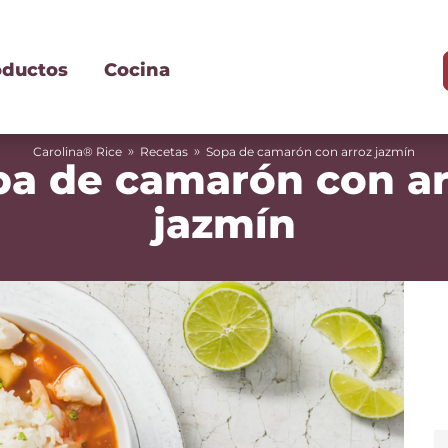
oductos
Cocina
»
»
Carolina® Rice
Recetas
Sopa de camarón con arroz jazmín
pa de camarón con ar
jazmín