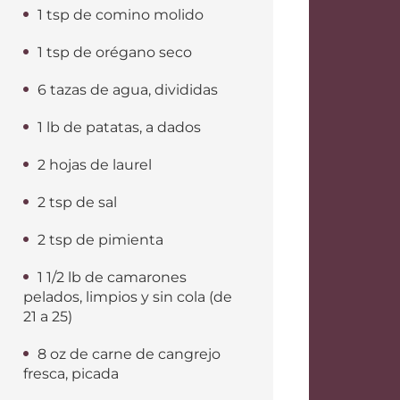
1 tsp de comino molido
1 tsp de orégano seco
6 tazas de agua, divididas
1 lb de patatas, a dados
2 hojas de laurel
2 tsp de sal
2 tsp de pimienta
1 1/2 lb de camarones
pelados, limpios y sin cola (de
21 a 25)
8 oz de carne de cangrejo
fresca, picada