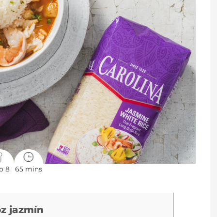
o 8
65 mins
z jazmín