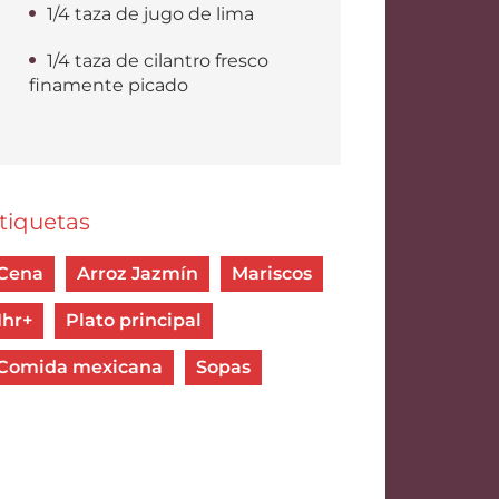
1/4 taza de jugo de lima
1/4 taza de cilantro fresco
finamente picado
tiquetas
Cena
Arroz Jazmín
Mariscos
1hr+
Plato principal
Comida mexicana
Sopas